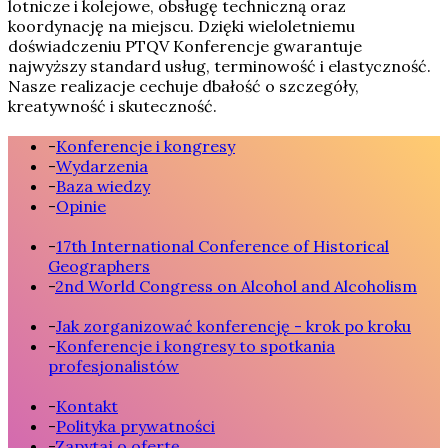
lotnicze i kolejowe, obsługę techniczną oraz
koordynację na miejscu. Dzięki wieloletniemu
doświadczeniu PTQV Konferencje gwarantuje
najwyższy standard usług, terminowość i elastyczność.
Nasze realizacje cechuje dbałość o szczegóły,
kreatywność i skuteczność.
-
Konferencje i kongresy
-
Wydarzenia
-
Baza wiedzy
-
Opinie
-
17th International Conference of Historical
Geographers
-
2nd World Congress on Alcohol and Alcoholism
-
Jak zorganizować konferencję - krok po kroku
-
Konferencje i kongresy to spotkania
profesjonalistów
-
Kontakt
-
Polityka prywatności
-
Zapytaj o ofertę