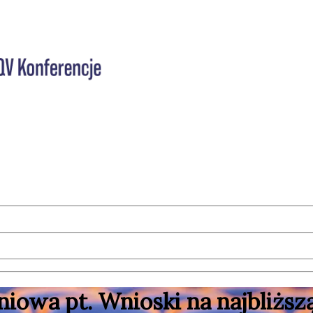
iowa pt. Wnioski na najbliżs